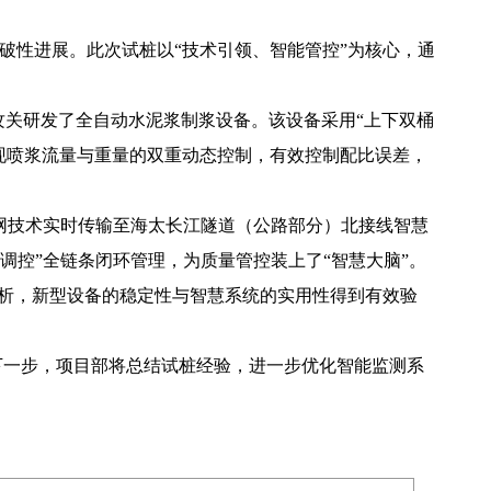
突破性进展。此次试桩以“技术引领、智能管控”为核心，通
攻关研发了全自动水泥浆制浆设备。该设备采用“上下双桶
现喷浆流量与重量的双重动态控制，有效控制配比误差，
网技术实时传输至海太长江隧道（公路部分）北接线智慧
调控”全链条闭环管理，为质量管控装上了“智慧大脑”。
分析，新型设备的稳定性与智慧系统的实用性得到有效验
下一步，项目部将总结试桩经验，进一步优化智能监测系