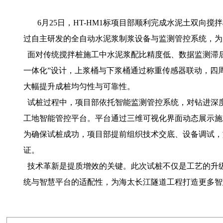
6月25日，HT-HM1标项目部顺利完成水泥土双
过自主研发的全自动水泥浆制浆设备与监测管控系统，为
面对传统搅拌桩施工中水泥浆配比精度低、数据监测滞后
一体化”设计，上浆桶与下浆桶通过称重传感器联动，四
大幅提升成桩均匀性与可靠性。
试桩过程中，项目部依托智能监测管控系统，对钻进深
工地智能管控平台。平台通过三维可视化界面动态展示施工
为确保试桩成功，项目部提前组织技术交底、设备调试，
证。
技术革新是提质增效的关键。此次试桩不仅是工艺的升级
统与智慧平台的适配性，为海太长江隧道工程打造更多智