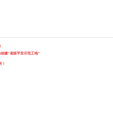
！
功创建“省级平安示范工地”
号！