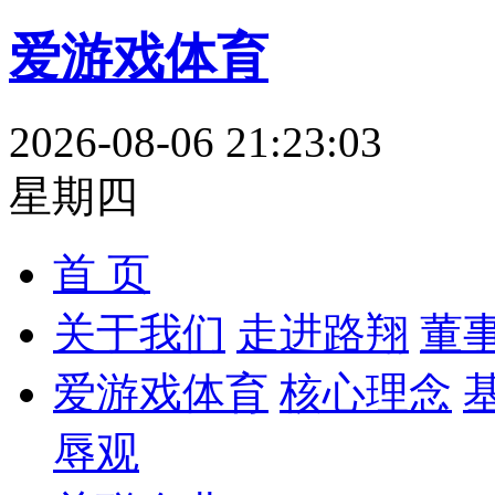
爱游戏体育
2026-08-06 21:23:03
星期四
首 页
关于我们
走进路翔
董
爱游戏体育
核心理念
辱观