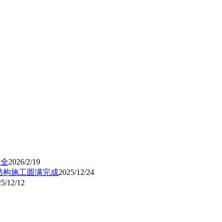
安全
2026/2/19
部结构施工圆满完成
2025/12/24
5/12/12