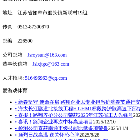
地址：江苏省如皋市磨头镇新联村19组
传真：
0513-87300870
邮编：
226500
公司邮箱：
J
sroysun@163.com
董事长信箱：
J
slxjtgc@163.com
人才招聘:
516496963@qq
.com
爱游戏体育
• 新春坚守 使命在肩|路翔企业以专业担当护航春节通行
• 海太长江隧道北接线工程HT-HM1标段跨沪陕高速下
• 喜报！路翔养护分公司荣获2025年江苏省工人先锋号
202
• 喜讯！路翔企业再次中标高速项目
2025/12/10
• 检测公司喜获南通市级技能比武多项荣誉
2025/11/4
• 顶烈日战高温 送关怀沁心脾
2025/8/28