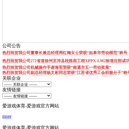
公司公告
热烈祝贺我公司董事长兼总经理周红梅女士荣获“如皋市劳动模范”称号
热烈祝贺我公司272省道徐州至沛县段路面工程XPPX-LM2标项目部成
热烈祝贺我公司机械操作手谢海军荣获“南通市五一劳动奖章”
热烈祝贺我公司副总经理杨文彬同志荣获“江苏省优秀工会积极分子”称
关联企业
友情链接
爱游戏体育-爱游戏官方网站
more
爱游戏体育-爱游戏官方网站