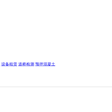
程
设备租赁
道桥检测
预拌混凝土